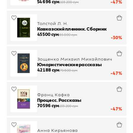
54 696 сум
-47%
103 200 сум
Толстой Л. Н.
Кавказский пленник. Сборник
45 500 сум
65 000 сум
-30%
Зощенко Михаил Михайлович
Юмористические рассказы
42 188 сум
79 600 сум
-47%
Франц Кафка
Процесс. Рассказы
70 596 сум
133 200 сум
-47%
Анна Кирьянова