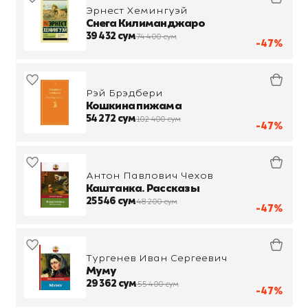
Эрнест Хемингуэй
Снега Килиманджаро
39 432 сум
74 400 сум
-47%
Рэй Брэдбери
Кошкина пижама
54 272 сум
102 400 сум
-47%
Антон Павлович Чехов
Каштанка. Рассказы
25 546 сум
48 200 сум
-47%
Тургенев Иван Сергеевич
Муму
29 362 сум
55 400 сум
-47%