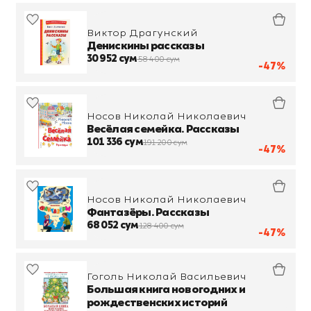
Виктор Драгунский
Денискины рассказы
30 952 сум
58 400 сум
-47%
Носов Николай Николаевич
Весёлая семейка. Рассказы
101 336 сум
191 200 сум
-47%
Носов Николай Николаевич
Фантазёры. Рассказы
68 052 сум
128 400 сум
-47%
Гоголь Николай Васильевич
Большая книга новогодних и
рождественских историй