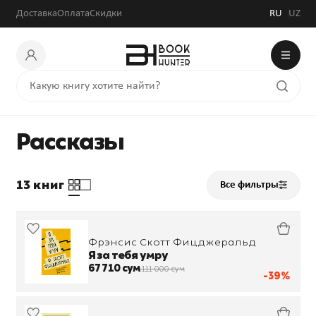
Доставка
Оплата
Скидки
RU
UZ
Рассказы
13 книг
Все фильтры
Фрэнсис Скотт Фицджеральд
Я за тебя умру
67 710 сум
111 000 сум
-39%