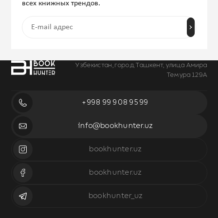
всех книжных трендов.
Узбекистан, город Ташкент, улица Амира
Темура 129А
+998 99 908 95 99
info@bookhunter.uz
bookhunter.uz
bookhunter.uz
bookhunter_uz