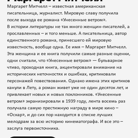
Маргарет Митчелл – известная американская
писательница, журналист. Мировую славу получила
после выхода ее романа «Унесенные ветром».
В истории литературы не так много женщин-писателей, а
прославленных – и того меньше. А писательница, автор
единственного романа, принесшего ей мировую
известность, вообще одна. Ее имя – Маргарет Митчелл.
Эта женщина и ее книга получили самые разные оценки,
одни считали, что «Унесенные ветром» — бульварное
чтиво, проходная книга, акцентировали внимание на
исторических неточностях и ошибках, критиковали
персонажей повествования. Однако имена этих критиков
канули в Лету, а роман живет уже не один десяток лет, и
привлекает новых и новых поклонников. «Унесенные
ветром» экранизировали в 1939 году, лента восемь раз
получала самую престижную награду в мире кино –
«Оскар», и до сих пор находится в списке лучших
мелодрам за всю историю кинематографа. И все это –
заслуга первоисточника.