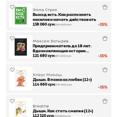
Эмма Страк
Выход есть. Как распознать
насилие и начать действовать
138 060 сум
-35%
212 400 сум
Максим Батырев
Предприниматель до 18 лет.
Вдохновляющие истории
подростков, заработавших
121 680 сум
-35%
187 200 сум
собственным умом
Клаус Микош
Дыши. В поисках любви (12+)
114 660 сум
176 400 сум
-35%
Breathe
Дыши. Как стать смелее (12+)
112 320 сум
172 800 сум