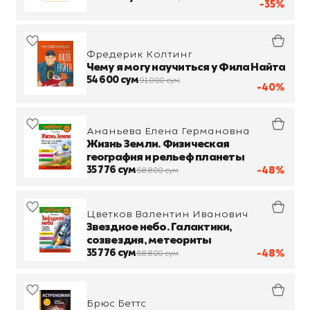
-35%
Фредерик Колтинг
Чему я могу научиться у Фила Найта
54 600 сум
91 000 сум
-40%
Ананьева Елена Германовна
Жизнь Земли. Физическая
география и рельеф планеты
35 776 сум
-48%
68 800 сум
Цветков Валентин Иванович
Звездное небо. Галактики,
созвездия, метеориты
35 776 сум
-48%
68 800 сум
Брюс Беттс