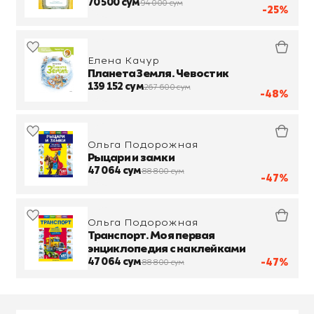
70 500 сум
94 000 сум
-25%
Елена Качур
Планета Земля. Чевостик
139 152 сум
267 600 сум
-48%
Ольга Подорожная
Рыцари и замки
47 064 сум
88 800 сум
-47%
Ольга Подорожная
Транспорт. Моя первая
энциклопедия с наклейками
47 064 сум
-47%
88 800 сум