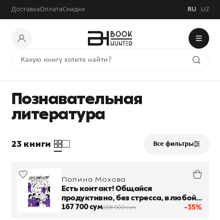
Доставка
Оплата
Скидки
RU
UZ
Познавательная
литература
23 книги
Все фильтры
Полина Мохова
Есть контакт! Общайся
продуктивно, без стресса, в любой
ситуации
167 700 сум
-35%
258 000 сум