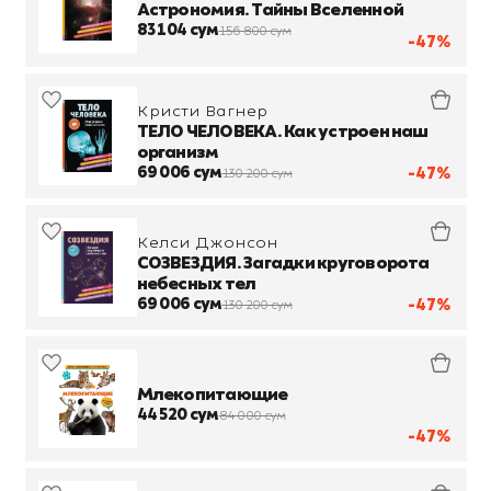
Астрономия. Тайны Вселенной
83 104 сум
156 800 сум
-47%
Кристи Вагнер
ТЕЛО ЧЕЛОВЕКА. Как устроен наш
организм
69 006 сум
-47%
130 200 сум
Келси Джонсон
СОЗВЕЗДИЯ. Загадки круговорота
небесных тел
69 006 сум
-47%
130 200 сум
Млекопитающие
44 520 сум
84 000 сум
-47%