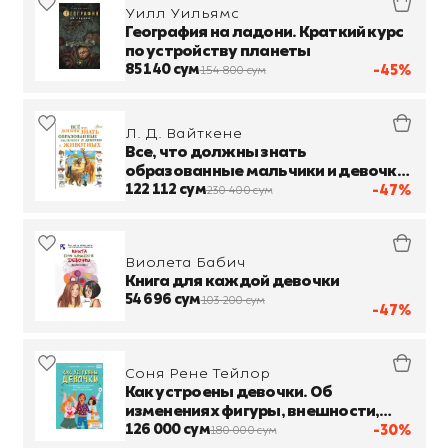
Уилл Уильямс
География на ладони. Краткий курс
по устройству планеты
85 140 сум
-45%
154 800 сум
Л. Д. Вайткене
Все, что должны знать
образованные мальчики и девочки
о животных
122 112 сум
-47%
230 400 сум
Виолета Бабич
Книга для каждой девочки
54 696 сум
103 200 сум
-47%
Соня Рене Тейлор
Как устроены девочки. Об
изменениях фигуры, внешности,
перепадах настроения, а также о
126 000 сум
-30%
180 000 сум