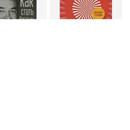
 корзину
В корзину
энк Беттджер
Роберт Чалдини
тать богатым и
Психология убеждения. 60
ивым продавцом
доказанных способов быть
убедительным