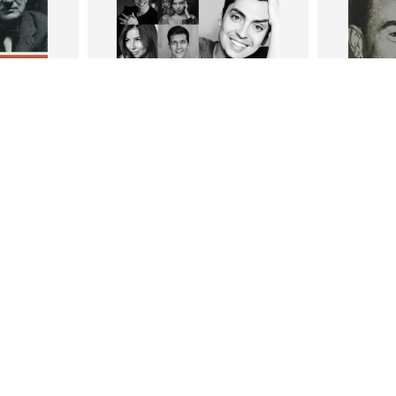
В корзину
В
ги
Петр Плосков
Фр
тливым
Сила Instagram. Простой путь к
Как с
миллиону подписчиков
счастл