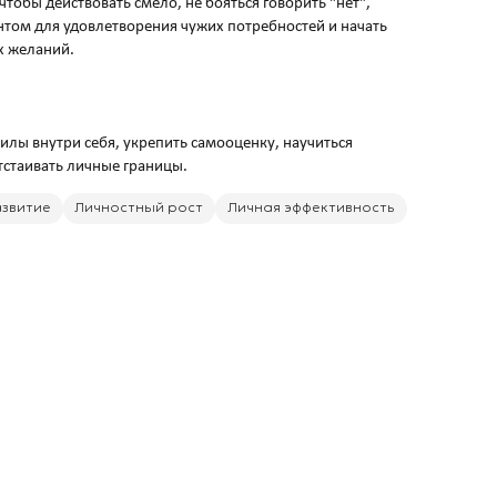
чтобы действовать смело, не бояться говорить "нет",
том для удовлетворения чужих потребностей и начать
х желаний.
 силы внутри себя, укрепить самооценку, научиться
азвитие
Личностный рост
Личная эффективность