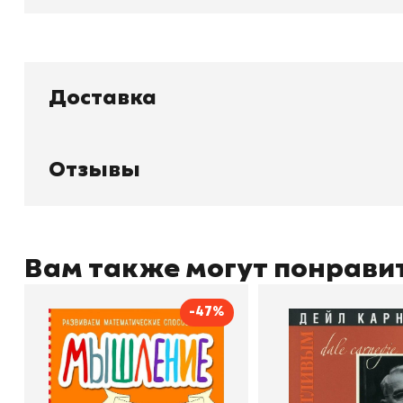
Доставка
Книжный
П
Каталог товаров
Л
Отзывы
О магазине
Д
Узбекистан, город Ташкент, улица
Отзывы
О
Амира Темура 129А
Контакты
С
Вам также могут понрави
-47%
+998 99 908 95 99
info@bookhunter.uz
Мышление
Как стать счас
Автор
Светлана Шкляревская
Автор
Издательство
Эксмодетство
Издательство
По