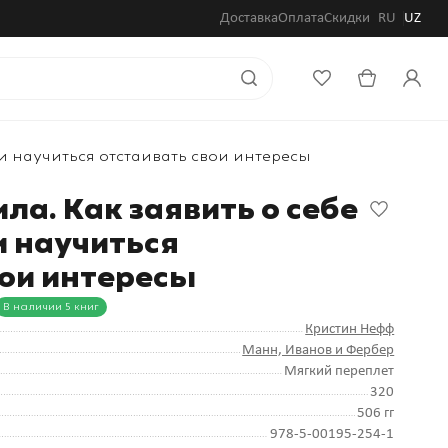
Доставка
Оплата
Скидки
RU
UZ
 и научиться отстаивать свои интересы
ла. Как заявить о себе
 и научиться
вои интересы
В наличии 5 книг
Кристин Нефф
Манн, Иванов и Фербер
Мягкий переплет
320
506 гг
978-5-00195-254-1