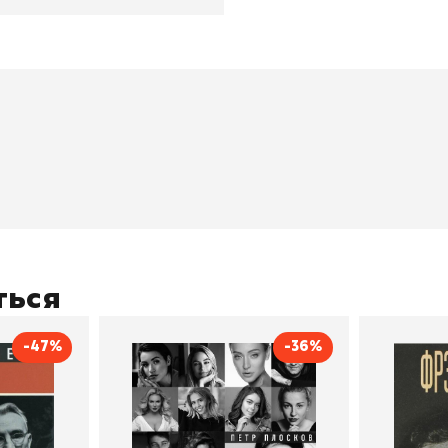
окупателям
Подборки
Витрина
ичный кабинет
"Просто о сложном"
Book Hunt
оставка
"Магия Сказок"
Хиты про
плата
"Волшебный мир комиксов"
Новинки
кидки
"Новое поступление"
Скидки
(дополняется)
ться
-47%
-36%
тливым
Сила Instagram. Простой
Как с
путь к миллиону
счастл
Дейл Карнеги
пурри, Минск
подписчиков
Автор
Петр Плосков
Автор
Издательство
Бомбора
Издательств