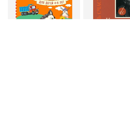
Book Hunter © 2026
В корзину
В корзину
Светлана Шкляревская
Дейл Карне
Мышление
Как стать счас