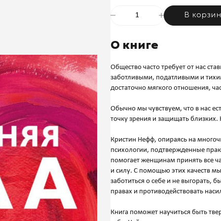
В корзи
О книге
Общество часто требует от нас ста
заботливыми, податливыми и тихим
достаточно мягкого отношения, част
Обычно мы чувствуем, что в нас есть
точку зрения и защищать близких. 
Кристин Нефф, опираясь на много
психологии, подтвержденные практ
помогает женщинам принять все час
и силу. С помощью этих качеств м
заботиться о себе и не выгорать, 
правах и противодействовать нас
Книга поможет научиться быть тве