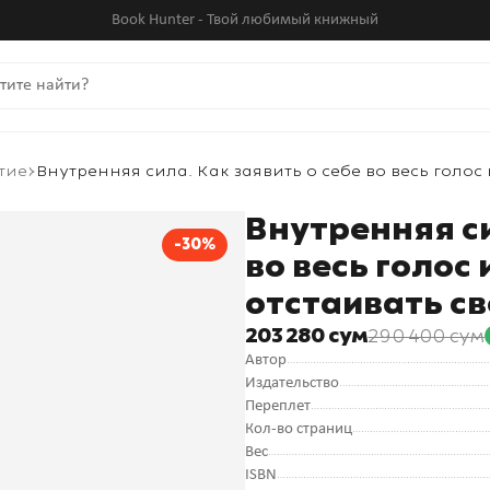
Book Hunter - Твой любимый книжный
тие
Внутренняя сила. Как заявить о себе во весь голос
Внутренняя си
-30%
во весь голос
отстаивать с
203 280 сум
290 400 сум
Автор
Издательство
Переплет
Кол-во страниц
Вес
ISBN