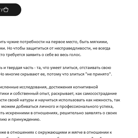
ну
вить чужие потребности на первое место, быть мягкими,
и. Но чтобы защититься от несправедливости, не всегда
о требуется заявить о себе во весь голос.
 и твердая часть - та, что умеет злиться, отстаивать свою
Но многие скрывают ее, потому что злиться "не принято".
численные исследования, достижения когнитивной
ики и собственный опыт, раскрывает, как самосострадание
ти своей натуры и научиться использовать как нежность, так
ы можем добиваться личного и профессионального успеха,
быть искренними в отношениях, решительно заявлять о своих
илию и принуждению.
рже в отношениях с окружающими и мягче в отношении к