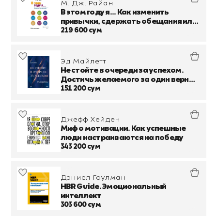
М. Дж. Райан
В этом году я... Как изменить
привычки, сдержать обещания или
сделать то, о чем вы давно мечтали
219 600 сум
Эд Майлетт
Не стойте в очереди за успехом.
Достичь желаемого за один верный
шаг
151 200 сум
Джефф Хейден
Миф о мотивации. Как успешные
люди настраиваются на победу
343 200 сум
Дэниел Гоулман
HBR Guide. Эмоциональный
интеллект
303 600 сум