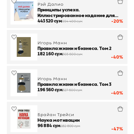
Рэй Далио
Принципы успеха.
Иллюстрированное издание для
любого возраста
443 520 сум
-20%
554 400 сум
Игорь Манн
Правила жизни и бизнеса. Том 2
182 160 сум
303 600 сум
-40%
Игорь Манн
Правила жизни и бизнеса. Том 3
196 560 сум
327 600 сум
-40%
Брайан Трейси
Наука мотивации
96 884 сум
182 800 сум
-47%