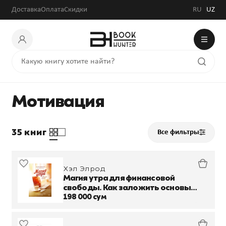
Доставка
Оплата
Скидки
RU
UZ
Мотивация
35 книг
Все фильтры
Хэл Элрод
Магия утра для финансовой
свободы. Как заложить основы
счастливой и богатой жизни
198 000 сум