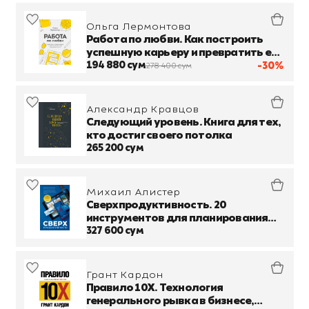
Ольга Лермонтова
Работа по любви. Как построить
успешную карьеру и превратить ее
в источник вдохновения и счастья
194 880 сум
-30%
278 400 сум
Александр Кравцов
Следующий уровень. Книга для тех,
кто достиг своего потолка
265 200 сум
Михаил Алистер
Сверхпродуктивность. 20
инструментов для планирования
жизни и быстрого достижения
327 600 сум
целей
Грант Кардон
Правило 10X. Технология
генерального рывка в бизнесе,