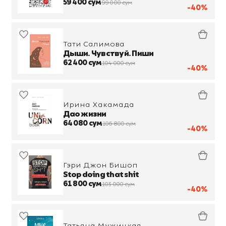
59 400 сум
99 000 сум
-40%
Тати Салимова
Дыши. Чувствуй. Пиши
62 400 сум
104 000 сум
-40%
Ирина Хакамада
Дао жизни
64 080 сум
106 800 сум
-40%
Гэри Джон Бишоп
Stop doing that shit
61 800 сум
103 000 сум
-40%
Татьяна Мужицкая