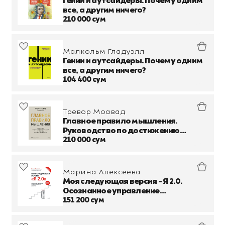
Гении и аутсайдеры. Почему одним
все, а другим ничего?
210 000 сум
Малкольм Гладуэлл
Гении и аутсайдеры. Почему одним
все, а другим ничего?
104 400 сум
Тревор Моавад
Главное правило мышления.
Руководство по достижению
любых целей от ментора мировых
210 000 сум
звезд спорта
Марина Алексеева
Моя следующая версия - Я 2.0.
Осознанное управление
профессиональным развитием
151 200 сум