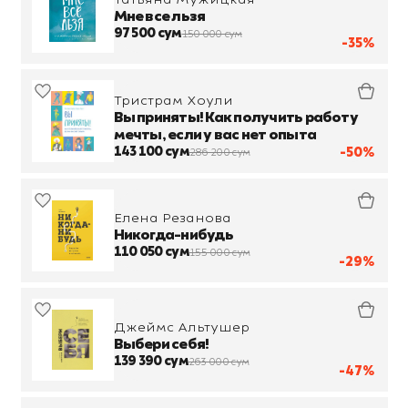
Мне все льзя
97 500 сум
150 000 сум
-35%
Тристрам Хоули
Вы приняты! Как получить работу
мечты, если у вас нет опыта
143 100 сум
-50%
286 200 сум
Елена Резанова
Никогда-нибудь
110 050 сум
155 000 сум
-29%
Джеймс Альтушер
Выбери себя!
139 390 сум
263 000 сум
-47%