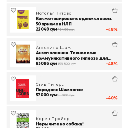
Наталья Титова
Как мотивировать одним словом.
50 приемов НЛП
22 048 сум
-48%
42 400 сум
Ангелина Шам
Ангел влияния. Технологии
коммуникативного гипноза для
убеждения и мотивации людей
83 096 сум
-48%
159 800 сум
Стив Питерс
Парадокс Шимпанзе
57 000 сум
95 000 сум
-40%
Карен Прайор
Не рычите на собаку!