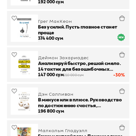
профессии, жизни
192 000 сум
Грег МакКеон
Без усилий. Пусть главное станет
проще
374 400 сум
Деймон Захариадес
Анализируй быстро, решай смело.
14 тактик для безошибочных
действий
147 000 сум
-30%
210 000 сум
Дэн Салливан
В минусе или в плюсе. Руководство
по достижению счастья,
уверенности в себе и успеха
196 800 сум
Малкольм Гладуэлл