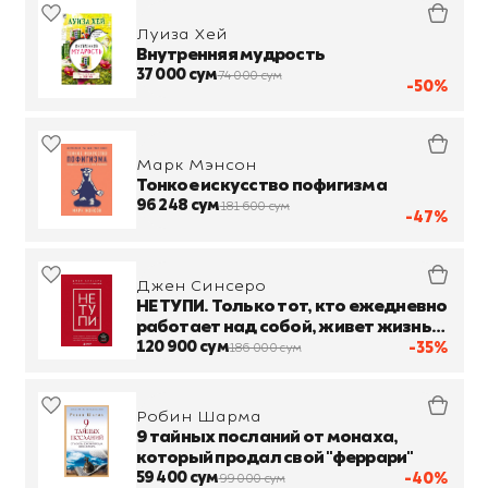
Луиза Хей
Внутренняя мудрость
37 000 сум
74 000 сум
-50%
Марк Мэнсон
Тонкое искусство пофигизма
96 248 сум
181 600 сум
-47%
Джен Синсеро
НЕ ТУПИ. Только тот, кто ежедневно
работает над собой, живет жизнью
мечты
120 900 сум
-35%
186 000 сум
Робин Шарма
9 тайных посланий от монаха,
который продал свой "феррари"
59 400 сум
-40%
99 000 сум