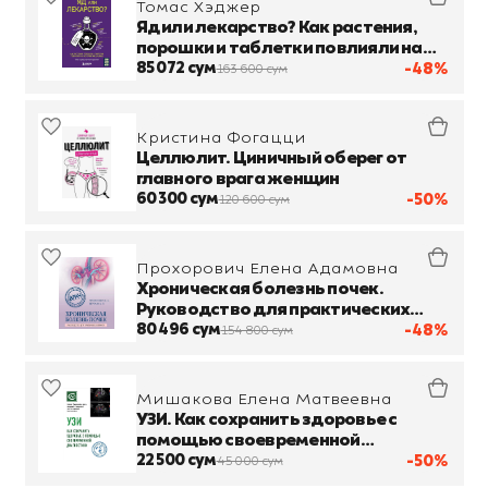
Томас Хэджер
Яд или лекарство? Как растения,
порошки и таблетки повлияли на
историю медицины
85 072 сум
-48%
163 600 сум
Кристина Фогацци
Целлюлит. Циничный оберег от
главного врага женщин
60 300 сум
-50%
120 600 сум
Прохорович Елена Адамовна
Хроническая болезнь почек.
Руководство для практических
врачей
80 496 сум
-48%
154 800 сум
Мишакова Елена Матвеевна
УЗИ. Как сохранить здоровье с
помощью своевременной
диагностики
22 500 сум
-50%
45 000 сум