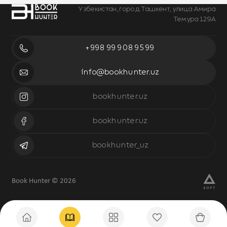
Узбекистан, город Ташкент, улица Амира
Темура 129А
+998 99 908 95 99
info@bookhunter.uz
bookhunter.uz
bookhunter.uz
bookhunter_uz
Book Hunter © 2026