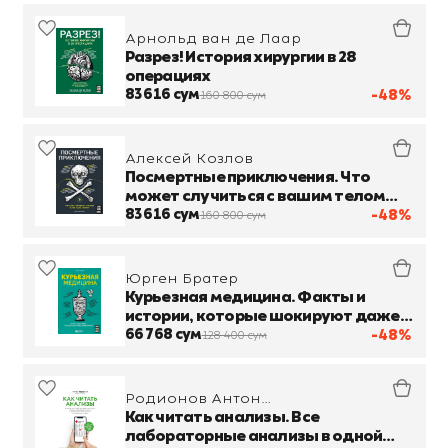
Арнольд ван де Лаар
Разрез! История хирургии в 28
операциях
83 616 сум
-48%
160 800 сум
Алексей Козлов
Посмертные приключения. Что
может случиться с вашим телом
после смерти?
83 616 сум
-48%
160 800 сум
Юрген Братер
Курьезная медицина. Факты и
истории, которые шокируют даже
врачей
66 768 сум
-48%
128 400 сум
Родионов Антон
Владимирович
Как читать анализы. Все
лабораторные анализы в одной