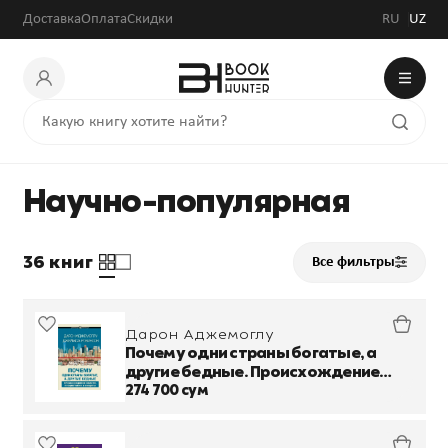
Доставка
Оплата
Скидки
RU
UZ
Научно-популярная
36 книг
Все фильтры
Дарон Аджемоглу
Почему одни страны богатые, а
другие бедные. Происхождение
власти, процветания и нищеты
274 700 сум