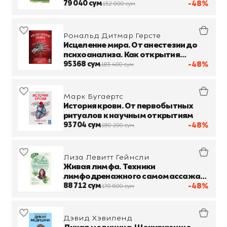
книге
79 040 сум
-48%
152 000 сум
Рональд Дитмар Герсте
Исцеление мира. От анестезии до
психоанализа. Как открытия
золотого века медицины спасли
95 368 сум
-48%
183 400 сум
вашу жизнь
Марк Бугаертс
История крови. От первобытных
ритуалов к научным открытиям
93 704 сум
-48%
180 200 сум
Лиза Левитт Гейнсли
Живая лимфа. Техники
лимфодренажного самомассажа
для укрепления иммунитета и всех
88 712 сум
-48%
170 600 сум
систем организма
Дэвид Хэвиленд