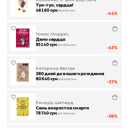
Тук-тук, сердце!
48 160 сум
86 000 сум
-44%
Томас Моррис
Дело сердца
85 140 сум
154 800 сум
-45%
Катарина Вестре
280 дней до вашего рождения
80 640 сум
128 000 сум
-37%
Ричард Шеперд
Семь возрастов смерти
78 740 сум
127 000 сум
-38%