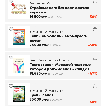
Марина Корпан
Стройные ноги без целлюлита и
варикоза
36 000 сум
-50%
72 000 сум
Дмитрий Макунин
Теплые и холодные компрессы
лечат
26 000 сум
-50%
52 000 сум
Эва Кемписты-Езнах
Тестостерон. Мужской гормон, о
котором должна знать каждая
женщина
81 620 сум
-47%
154 000 сум
Дмитрий Макунин
Травы лечат
26 000 сум
52 000 сум
-50%