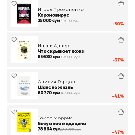
Игорь Прокопенко
Коронавирус
25 000 сум
50 000 сум
-50%
Йаэль Адлер
Что скрывает кожа
85 680 сум
136 000 сум
-37%
Оливия Гордон
Шанс на жизнь
60 770 сум
103 000 сум
-41%
Томас Моррис
Безумная медицина
78 864 сум
148 800 сум
-47%