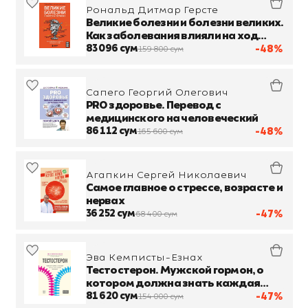
Рональд Дитмар Герсте
Великие болезни и болезни великих.
Как заболевания влияли на ход
истории
83 096 сум
-48%
159 800 сум
Сапего Георгий Олегович
PRO здоровье. Перевод с
медицинского на человеческий
86 112 сум
-48%
165 600 сум
Агапкин Сергей Николаевич
Самое главное о стрессе, возрасте и
нервах
36 252 сум
-47%
68 400 сум
Эва Кемписты-Езнах
Тестостерон. Мужской гормон, о
котором должна знать каждая
женщина
81 620 сум
-47%
154 000 сум