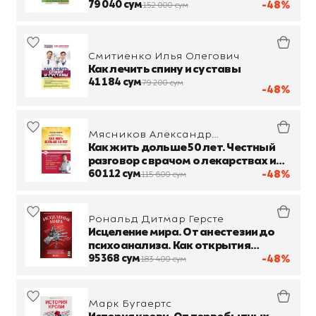
книге
79 040 сум
-48%
152 000 сум
Смитиенко Илья Олегович
Как лечить спину и суставы
41 184 сум
79 200 сум
-48%
Мясников Александр
Леонидович
Как жить дольше 50 лет. Честный
разговор с врачом о лекарствах и
медицине
60 112 сум
-48%
115 600 сум
Рональд Дитмар Герсте
Исцеление мира. От анестезии до
психоанализа. Как открытия
золотого века медицины спасли
95 368 сум
-48%
183 400 сум
вашу жизнь
Марк Бугаертс