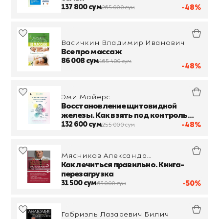
137 800 сум
-48%
265 000 сум
Васичкин Владимир Иванович
Все про массаж
86 008 сум
165 400 сум
-48%
Эми Майерс
Восстановление щитовидной
железы. Как взять под контроль
гипотиреоз, тиреотоксикоз и АИТ
132 600 сум
-48%
255 000 сум
Хашимото
Мясников Александр
Леонидович
Как лечиться правильно. Книга-
перезагрузка
31 500 сум
-50%
63 000 сум
Габриэль Лазаревич Билич