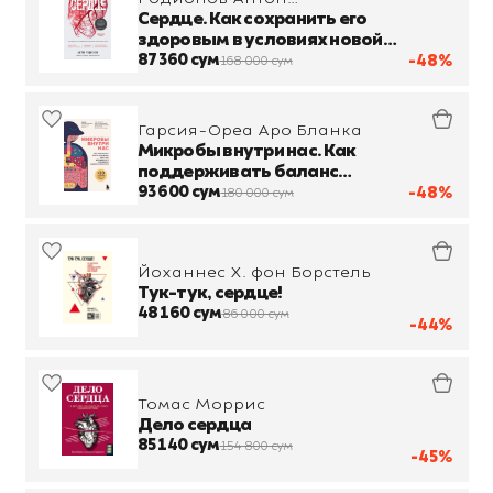
Владимирович
Сердце. Как сохранить его
здоровым в условиях новой
реальности
87 360 сум
-48%
168 000 сум
Гарсия-Ореа Аро Бланка
Микробы внутри нас. Как
поддерживать баланс
микрофлоры кишечника для
93 600 сум
-48%
180 000 сум
идеального пищеварения
Йоханнес Х. фон Борстель
Тук-тук, сердце!
48 160 сум
86 000 сум
-44%
Томас Моррис
Дело сердца
85 140 сум
154 800 сум
-45%