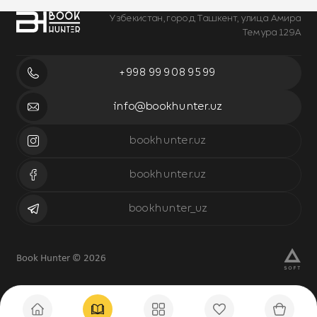
Узбекистан, город Ташкент, улица Амира
Темура 129А
+998 99 908 95 99
info@bookhunter.uz
bookhunter.uz
bookhunter.uz
bookhunter_uz
Book Hunter © 2026