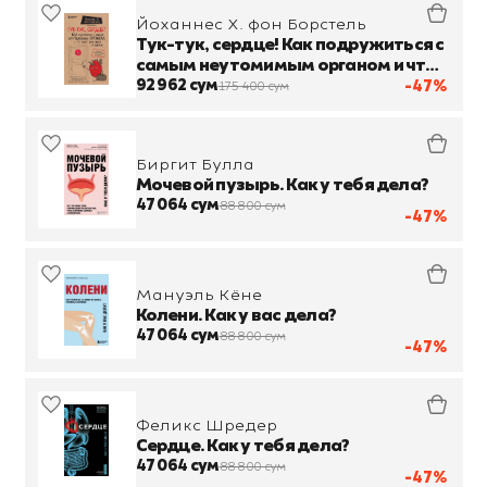
Йоханнес Х. фон Борстель
Тук-тук, сердце! Как подружиться с
самым неутомимым органом и что
будет, если этого не сделать
92 962 сум
-47%
175 400 сум
Биргит Булла
Мочевой пузырь. Как у тебя дела?
47 064 сум
88 800 сум
-47%
Мануэль Кёне
Колени. Как у вас дела?
47 064 сум
88 800 сум
-47%
Феликс Шредер
Сердце. Как у тебя дела?
47 064 сум
88 800 сум
-47%