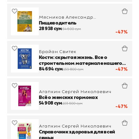
Мясников Александр
Леонидович
Пищеводитель
28 938 сум
54 600 сум
-47%
Брайан Свитек
Кости: скрытая жизнь. Все о
строительном материале нашего
скелета, который расскажет, кто
84 694 сум
-47%
159 800 сум
мы и как живем
Агапкин Сергей Николаевич
Всё о женских гормонах
54 908 сум
103 600 сум
-47%
Агапкин Сергей Николаевич
Справочник здоровья для всей
семьи