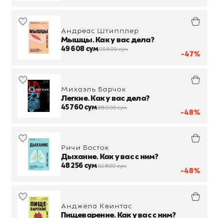
Андреас Штипплер
Мышцы. Как у вас дела?
49 608 сум
93 600 сум
-47%
Михаэль Барчок
Легкие. Как у вас дела?
45 760 сум
88 000 сум
-48%
Ричи Босток
Дыхание. Как у вас с ним?
48 256 сум
92 800 сум
-48%
Анджела Квинтас
Пищеварение. Как у вас с ним?