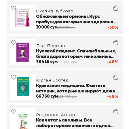
Оксана Зубкова
Обнаженные гормоны. Курс
пробуждения гармонии здоровья и
тела
30 000 сум
-50%
60 000 сум
Люк Перино
Нулевой пациент. Случаи больных,
благодаря которым гениальные
врачи стали известными
78 416 сум
-48%
150 800 сум
Юрген Братер
Курьезная медицина. Факты и
истории, которые шокируют даже
врачей
66 768 сум
-48%
128 400 сум
Родионов Антон
Владимирович
Как читать анализы. Все
лабораторные анализы в одной