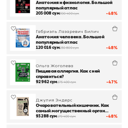
Анатомия и физиология. Большой
популярный атлас
203 008 сум
-48%
390 400 сум
Габриэль Лазаревич Билич
Анатомия человека. Большой
популярный атлас
120 016 сум
-48%
230 800 сум
Ольга Жоголева
Пищевая аллергия. Как с ней
справиться?
92 962 сум
-47%
175 400 сум
Джулия Эндерс
Очаровательный кишечник. Как
самый могущественный орган
управляет нами
93 288 сум
-48%
179 400 сум