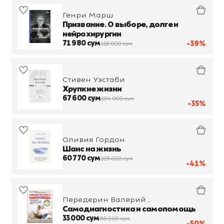
Генри Марш
Призвание. О выборе, долге и
нейрохирургии
71 980 сум
-39%
118 000 сум
Стивен Уэстаби
Хрупкие жизни
67 600 сум
104 000 сум
-35%
Оливия Гордон
Шанс на жизнь
60 770 сум
103 000 сум
-41%
Передерин Валерий
Митрофанович
Самодиагностика и самопомощь
33 000 сум
66 000 сум
-50%