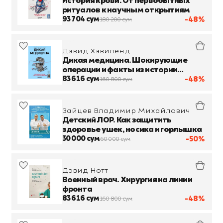
История крови. От первобытных
ритуалов к научным открытиям
93 704 сум
-48%
180 200 сум
Дэвид Хэвиленд
Дикая медицина. Шокирующие
операции и факты из истории
медицины
83 616 сум
-48%
160 800 сум
Зайцев Владимир Михайлович
Детский ЛОР. Как защитить
здоровье ушек, носика и горлышка
30 000 сум
-50%
60 000 сум
Дэвид Нотт
Военный врач. Хирургия на линии
фронта
83 616 сум
-48%
160 800 сум