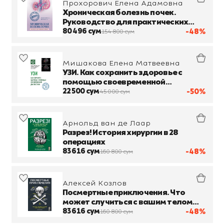
Прохорович Елена Адамовна
Хроническая болезнь почек.
Руководство для практических
врачей
80 496 сум
-48%
154 800 сум
Мишакова Елена Матвеевна
УЗИ. Как сохранить здоровье с
помощью своевременной
диагностики
22 500 сум
-50%
45 000 сум
Арнольд ван де Лаар
Разрез! История хирургии в 28
операциях
83 616 сум
-48%
160 800 сум
Алексей Козлов
Посмертные приключения. Что
может случиться с вашим телом
после смерти?
83 616 сум
-48%
160 800 сум