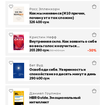
Росс Элленхорн
Как мы меняемся (И 10 причин,
почему это так сложно)
326 400 сум
Кристин Нефф
Внутренняя сила. Как заявить о себе
во весь голос и научиться
отстаивать свои интересы
203 280 сум
-30%
290 400 сум
Бет Вуд
Освободи себя. Уверенность и
спокойствие за десять минут в день
290 400 сум
Дэниел Гоулман
HBR Guide. Эмоциональный
интеллект