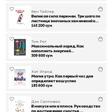
Бен Тайлер
Великая сила перемен. Три шага по
лестнице значимых изменений к
успеху
145 200 сум
Том Рат
Максимальный заряд. Как
наполнить энергией
профессиональную и личную жизнь
309 600 сум
Хэл Элрод
Магия утра. Как первый час дня
определяет ваш успех
183 600 сум
Дэн Салливан
В минусе или в плюсе. Руководство
по достижению счастья,