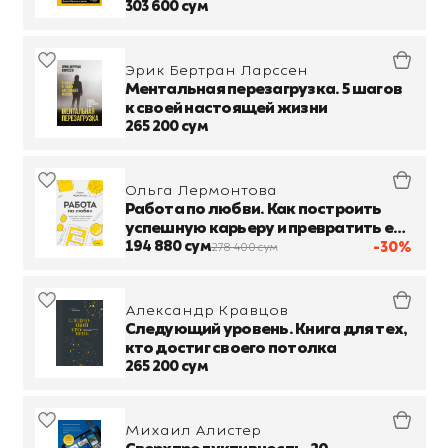
303 600 сум
Эрик Бертран Ларссен
Ментальная перезагрузка. 5 шагов
к своей настоящей жизни
265 200 сум
Ольга Лермонтова
Работа по любви. Как построить
успешную карьеру и превратить ее
в источник вдохновения и счастья
194 880 сум
-30%
278 400 сум
Александр Кравцов
Следующий уровень. Книга для тех,
кто достиг своего потолка
265 200 сум
Михаил Алистер