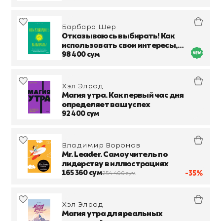
Барбара Шер
Отказываюсь выбирать! Как
использовать свои интересы,
увлечения и хобби, чтобы
98 400 сум
построить жизнь и карьеру своей
мечты
Хэл Элрод
Магия утра. Как первый час дня
определяет ваш успех
92 400 сум
Владимир Воронов
Mr. Leader. Самоучитель по
лидерству в иллюстрациях
165 360 сум
-35%
254 400 сум
Хэл Элрод
Магия утра для реальных