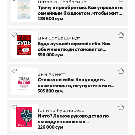
Наталья Колбасина
Трачу и приобретаю. Как управлять
семейным бюджетом, чтобы жить
в достатке
183 600 сум
Дэн Вальдшмидт
Будь лучшей версией себя. Как
обычные люди становятся
выдающимися
396 000 сум
Энн Хайетт
Ставка на себя. Как увидеть
возможности, не упустить их и
построить карьеру мечты
303 600 сум
Галина Кушнарева
И что? Легкое руководство по
выходу из сложных
психологических ситуаций
226 800 сум