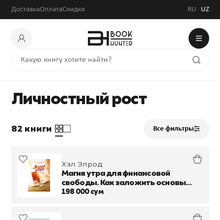
Доставка
Оплата
Скидки
RU
UZ
Личностный рост
82 книги
Все фильтры
Хэл Элрод
Магия утра для финансовой
свободы. Как заложить основы
счастливой и богатой жизни
198 000 сум