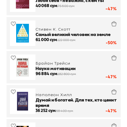
Люби себя - не важно, с кем ты
40 068 сум
75 600 сум
-47%
Стивен К. Скотт
Самый великий человек на земле
61 000 сум
122 000 сум
-50%
Брайан Трейси
Наука мотивации
96 884 сум
182 800 сум
-47%
Наполеон Хилл
Думай и богатей. Для тех, кто ценит
время
36 252 сум
-47%
68 400 сум