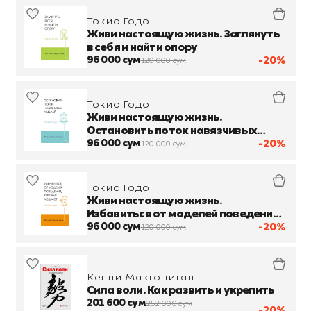
Токио Годо
Живи настоящую жизнь. Заглянуть
в себя и найти опору
96 000 сум
-20%
120 000 сум
Токио Годо
Живи настоящую жизнь.
Остановить поток навязчивых
мыслей
96 000 сум
-20%
120 000 сум
Токио Годо
Живи настоящую жизнь.
Избавиться от моделей поведения,
которые мешают
96 000 сум
-20%
120 000 сум
Келли Макгонигал
Сила воли. Как развить и укрепить
201 600 сум
252 000 сум
-20%