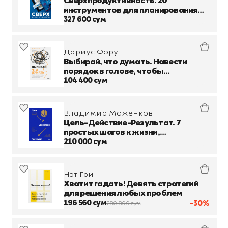
Сверхпродуктивность. 20
инструментов для планирования
жизни и быстрого достижения
327 600 сум
целей
Дариус Фору
Выбирай, что думать. Навести
порядок в голове, чтобы
возможным стало даже
104 400 сум
немыслимое
Владимир Моженков
Цель-Действие-Результат. 7
простых шагов к жизни,
наполненной смыслом
210 000 сум
Нэт Грин
Хватит гадать! Девять стратегий
для решения любых проблем
196 560 сум
-30%
280 800 сум