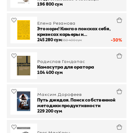
уверенности в себе и успеха
196 800 сум
Елена Резанова
Это норм! Книга о поисках себя,
кризисах карьеры и
самоопределении
245 280 сум
-30%
350 400 сум
Радислав Гандапас
Камасутра для оратора
104 400 сум
Максим Дорофеев
Путь джедая. Поиск собственной
методики продуктивности
229 200 сум
Грег МакКеон