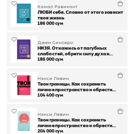
Камал Равикант
ЛЮБИ себя. Словно от этого зависит
твоя жизнь
186 000 сум
Джен Синсеро
НИ ЗЯ. Откажись от пагубных
слабостей, обрети силу духа и
стань хозяином своей судьбы
186 000 сум
Нэнси Левин
Твои границы. Как сохранить
личное пространство и обрести
внутреннюю свободу
104 400 сум
Нэнси Левин
Твои границы. Как сохранить
личное пространство и обрести
внутреннюю свободу
204 000 сум