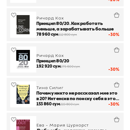
Ричард Кох
Принцип 80/20. Как работать
меньше, а зарабатывать больше
78 960 сум
-30%
112 800 сум
Ричард Кох
Принцип 80/20
192 920 сум
275 600 сум
-30%
Тина Силиг
Почему никто не рассказал мне это
в 20? Интенсив по поиску себя в этом
мире
153 860 сум
-30%
219 800 сум
Ева - Мария Цурхорст