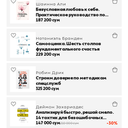
Шаинна Али
Безусловная любовь к себе.
Практическое руководство по
осознанию своей уникальности
187 200 сум
Натаниэль Бранден
Самооценка. Шесть столпов
фундаментального счастья
229 200 сум
Робин Дрик
Строим доверие по методикам
спецслужб
325 200 сум
Деймон Захариадес
Анализируй быстро, решай смело.
14 тактик для безошибочных
действий
147 000 сум
-30%
210 000 сум