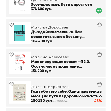
Эссенциализм. Путь к простоте
374 400 сум
Максим Дорофеев
Джедайские техники. Как
воспитать свою обезьяну,
опустошить инбокс и сберечь
104 400 сум
мыслетопливо
Марина Алексеева
Моя следующая версия - Я 2.0.
Осознанное управление
профессиональным развитием
151 200 сум
Дженнифер Эштон
Год заботы о себе. Одна привычка в
месяц на пути к здоровью и счастью
180 180 сум
-45%
327 600 сум