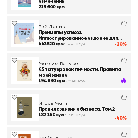
изменений
219 600 сум
Рэй Далио
Принципы успеха.
Иллюстрированное издание для
любого возраста
443 520 сум
-20%
554 400 сум
Максим Батырев
45 татуировок личности. Правила
моей жизни
194 880 сум
278 400 сум
Игорь Манн
Правила жизни и бизнеса. Том 2
182 160 сум
303 600 сум
-40%
Барбара Шер